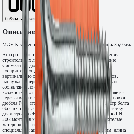
Добавить к сравнению
Описание
MGV Крепление строительных лесов. Рабочая длина: 85,0 мм.
Анкерный болт MGV Fasty предназначен для крепления
строительных лесов к несущему бетонному основанию.
Совместно с дюбелем FG образует анкерный узел,
воспринимающий нагрузки от лесовой конструкции:
вертикальную составляющую (собственная масса лесов,
нагрузка от персонала и материалов) и горизонтальную
составляющую (ветровое давление, динамические
воздействия от производственных работ). Болт вставляется
через отверстие в стойке или хомуте лесов после установки
дюбеля FG в стену, затем фиксируется гайкой. Диаметр болта
обеспечивает допуск для свободного прохода через стойку
диаметром до dw. Основание: бетон C20/25 и выше по EN
206; монтаж в кирпичную кладку, газобетон и пустотелые
материалы — только по расчёту и с применением
специальных анкеров. Диаметр стержня ds = 12,0 мм, длина