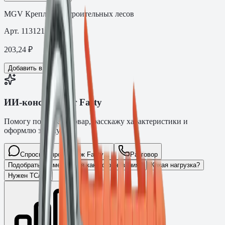
MGV Крепление строительных лесов
Арт.
1131216
203,24
₽
Добавить в корзину
ИИ-консультант Fasty
Помогу подобрать товар, расскажу характеристики и
оформлю заявку.
Спросите про крепёж Fasty…
Разговор
Подобрать размер
Для какого основания?
Какая нагрузка?
Нужен ТС/ТО