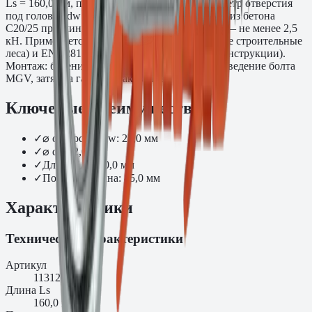
Ls = 160,0 мм, полезная длина = 85,0 мм, диаметр отверстия
под головку dw = 23,0 мм. Нагрузка на вырыв из бетона
C20/25 при минимальной глубине анкеровки — не менее 2,5
кН. Применяется согласно EN 12810 (фасадные строительные
леса) и EN 12811 (временные строительные конструкции).
Монтаж: бурение d14, установка дюбеля FG, введение болта
MGV, затяжка гайки. Упаковка: 25 шт.
Ключевые преимущества
✓
⌀ отверстия dw: 23,0 мм
✓
⌀ ds: 12,0 мм
✓
Длина Ls: 160,0 мм
✓
Полезная длина: 85,0 мм
Характеристики
Технические характеристики
Артикул
1131216
Длина Ls
160,0 мм