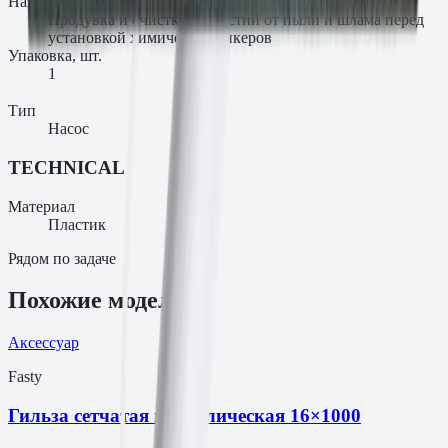
Назначение
Продувка и очистка отверстий от пыли и шлама перед
установкой химических анкеров
Упаковка, шт.
1
Тип
Насос
TECHNICAL
Материал
Пластик
Рядом по задаче
Похожие модели
Аксессуар
Fasty
Гильза сетчатая металлическая 16×1000