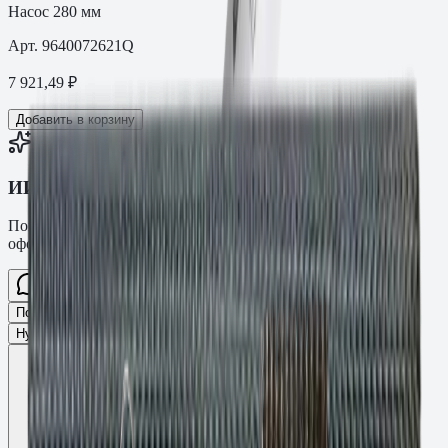
Насос 280 мм
Арт.
9640072621Q
7 921,49
₽
Добавить в корзину
ИИ-консультант Fasty
Помогу подобрать товар, расскажу характеристики и
оформлю заявку.
Спросите про крепёж Fasty…
Разговор
Подобрать размер
Для какого основания?
Какая нагрузка?
Нужен ТС/ТО