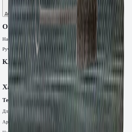
Добавить к сравнению
Описание
Насосы
Ручной насос длиной 280 мм для очистки отверстий.
Ключевые преимущества
✓
Длина: 280 мм
Характеристики
Технические характеристики
Длина
L
280 мм
Артикул
9640072621Q