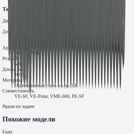
Технические характеристики
Диаметр
d₀
12
Длина
L
2000
Артикул
.12.2000VM
Резьба
M
M12
Длина, мм
2000
Материал
Оцинкованная сталь кл.пр. 5.8
Совместимость
VE-SF, VE-Polar, VME-600, PE-SF
Рядом по задаче
Похожие модели
Fasty