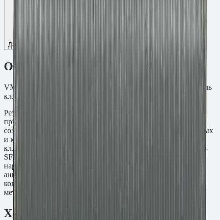
Добавить к сравнению
Описание
VM-A Шпилька резьба M12, L=2000 мм. Оцинкованная сталь
кл.пр. 5.8.
Резьбовая шпилька VM-A M12×2000 мм предназначена для
применения с химическими анкерными составами при
создании резьбовых точек крепления в бетонных, кирпичных
и каменных основаниях. Материал: Оцинкованная сталь
кл.пр. 5.8. Устанавливается совместно с составами Fasty VE-
SF, VE-Polar, VME-600 и PE-SF. При необходимости
нарезается по месту под нужную длину. Используется для
анкеровки закладных деталей, стоек, ограждений и
конструктивных узлов там, где требуется стандартный
метрический шаг резьбы без заводской головки.
Характеристики