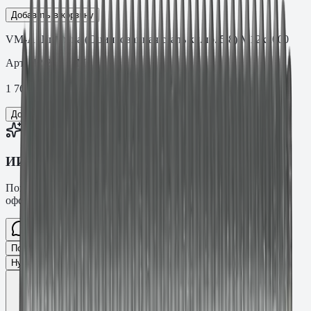
Добавить в корзину
VM-A Шпилька (Оцинкованная сталь кл.пр. 5.8) M12х2000
Арт.
.12.2000VM
1 766,92
₽
Добавить в корзину
ИИ-консультант Fasty
Помогу подобрать товар, расскажу характеристики и
оформлю заявку.
Спросите про крепёж Fasty…
Разговор
Подобрать размер
Для какого основания?
Какая нагрузка?
Нужен ТС/ТО