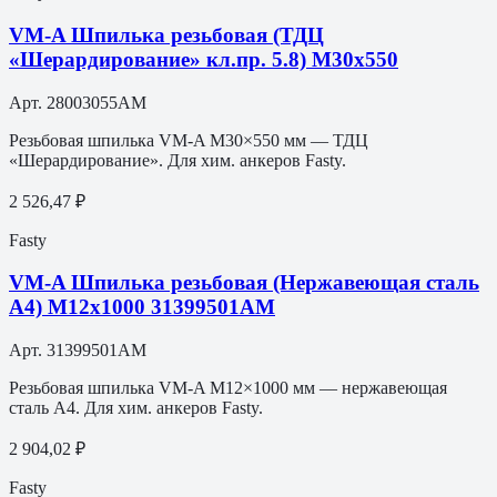
VM-A Шпилька резьбовая (ТДЦ
«Шерардирование» кл.пр. 5.8) M30х550
Арт.
28003055AM
Резьбовая шпилька VM-A M30×550 мм — ТДЦ
«Шерардирование». Для хим. анкеров Fasty.
2 526,47 ₽
Fasty
VM-A Шпилька резьбовая (Нержавеющая сталь
A4) M12х1000 31399501АМ
Арт.
31399501АМ
Резьбовая шпилька VM-A M12×1000 мм — нержавеющая
сталь A4. Для хим. анкеров Fasty.
2 904,02 ₽
Fasty