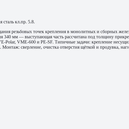
сталь кл.пр. 5.8.
ания резьбовых точек крепления в монолитных и сборных желе
ня 340 мм — выступающая часть рассчитана под толщину прикреп
VE-Polar, VME-600 и PE-SF. Типичные задачи: крепление несущ
Монтаж: сверление, очистка отверстия щёткой и продувка, нагн