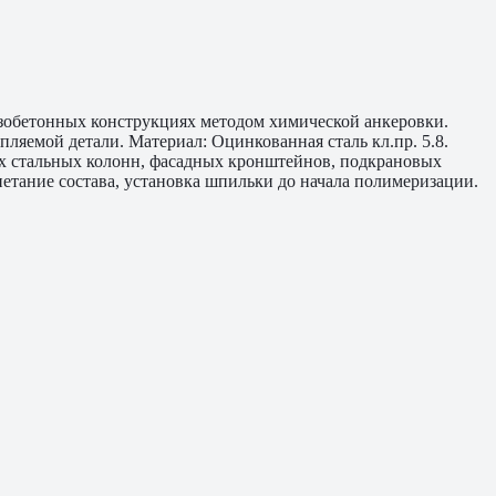
зобетонных конструкциях методом химической анкеровки.
ляемой детали. Материал: Оцинкованная сталь кл.пр. 5.8.
их стальных колонн, фасадных кронштейнов, подкрановых
етание состава, установка шпильки до начала полимеризации.