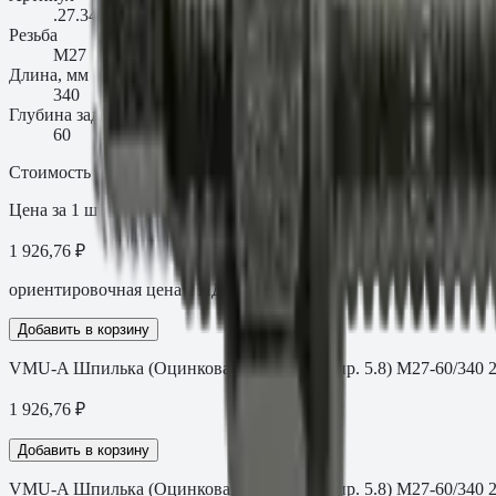
.27.340109AMQ
Резьба
M27
Длина, мм
340
Глубина заделки t_fix, мм
60
Стоимость
Цена за 1 шт
1 926,76 ₽
ориентировочная цена с НДС
Добавить в корзину
VMU-A Шпилька (Оцинкованная сталь кл.пр. 5.8) M27-60/340 
1 926,76
₽
Добавить в корзину
VMU-A Шпилька (Оцинкованная сталь кл.пр. 5.8) M27-60/340 