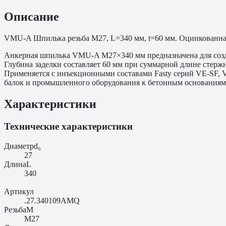
Описание
VMU-A Шпилька резьба M27, L=340 мм, t=60 мм. Оцинкованная 
Анкерная шпилька VMU-A M27×340 мм предназначена для созд
Глубина заделки составляет 60 мм при суммарной длине стерж
Применяется с инъекционными составами Fasty серий VE-SF, 
балок и промышленного оборудования к бетонным основаниям. 
Характеристики
Технические характеристики
Диаметр
d₀
27
Длина
L
340
Артикул
.27.340109AMQ
Резьба
M
M27