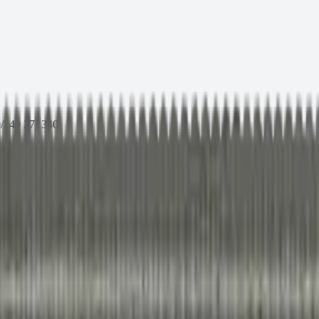
/340 27×340
.пр. 5.8) M27-60/340 27×340
 текущей партии.