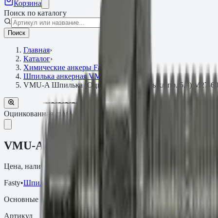
Корзина
Поиск по каталогу
Поиск
Главная
›
Каталог
›
Химические анкеры Fasty
›
Шпилька анкерная VMU-A
›
VMU-A Шпилька (Оцинкованная сталь кл.пр. 5.8) M27-60
Оцинкованная сталь кл.пр. 5.8
Артикул:
.27.340109AMQ
VMU-A Шпилька (Оцинкованная сталь кл
Цена, наличие и сроки поставки зависят от артикула, объёма и
Fasty
•
Шпилька анкерная VMU-A
Основные параметры
Артикул