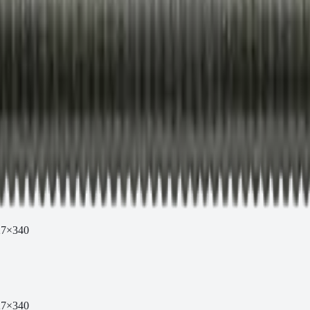
27×340
27×340