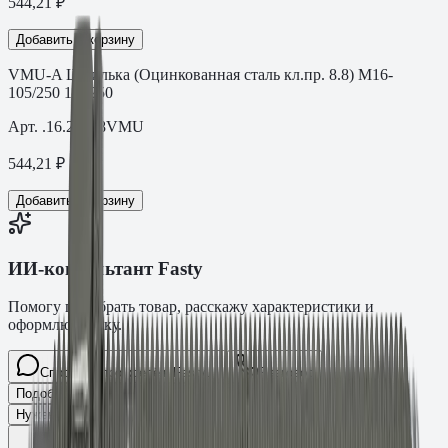
544,21
₽
Добавить в корзину
VMU-A Шпилька (Оцинкованная сталь кл.пр. 8.8) M16-
105/250 16×250
Арт.
.16.25088VMU
544,21
₽
Добавить в корзину
ИИ-консультант Fasty
Помогу подобрать товар, расскажу характеристики и
оформлю заявку.
Спросите про крепёж Fasty…
Разговор
Подобрать размер
Для какого основания?
Какая нагрузка?
Нужен ТС/ТО