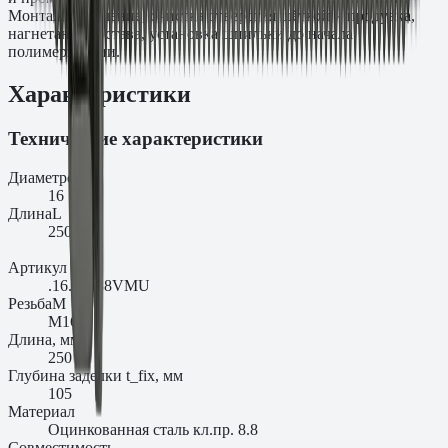
Монтаж: сверление, очистка отверстия щёткой и продувка,
нагнетание состава, установка шпильки до начала
полимеризации.
Характеристики
Технические характеристики
Диаметр
d₀
16
Длина
L
250
Артикул
.16.25088VMU
Резьба
M
M16
Длина, мм
250
Глубина заделки t_fix, мм
105
Материал
Оцинкованная сталь кл.пр. 8.8
Совместимость