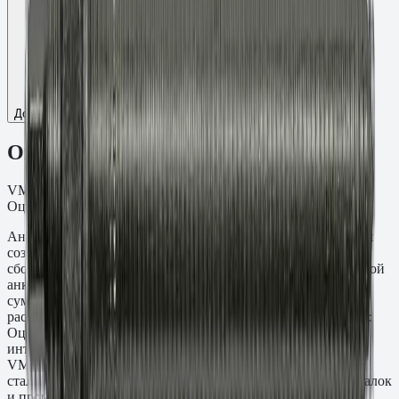
Добавить к сравнению
Описание
VMU-A Шпилька резьба M16, L=250 мм, t=105 мм.
Оцинкованная сталь кл.пр. 8.8.
Анкерная шпилька VMU-A M16×250 мм предназначена для
создания резьбовых точек крепления в монолитных и
сборных железобетонных конструкциях методом химической
анкеровки. Глубина заделки составляет 105 мм при
суммарной длине стержня 250 мм — выступающая часть
рассчитана под толщину прикрепляемой детали. Материал:
Оцинкованная сталь кл.пр. 8.8. Применяется с
инъекционными составами Fasty серий VE-SF, VE-Polar,
VME-600 и PE-SF. Типичные задачи: крепление несущих
стальных колонн, фасадных кронштейнов, подкрановых балок
и промышленного оборудования к бетонным основаниям.