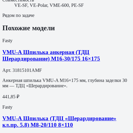
VE-SF, VE-Polar, VME-600, PE-SF
Рядом по задаче
Похожие модели
Fasty
VMU-A Шпилька анкерная (ТДЦ
Шерардирование) M16-30/175 16×175
Арт.
31815101AMF
Анкерная шпилька VMU-A M16×175 мм, глубина заделки 30
мм — ТДЦ «Шерардирование».
441,85 ₽
Fasty
VMU-A Шпилька (ТДЦ «Шерардирование»
кл.пр. 5.8) M8-20/110 8×110