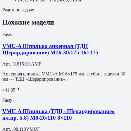
Рядом по задаче
Похожие модели
Fasty
VMU-A Шпилька анкерная (ТДЦ
Шерардирование) M16-30/175 16×175
Арт.
31815101AMF
Анкерная шпилька VMU-A M16×175 мм, глубина заделки 30
мм — ТДЦ «Шерардирование».
441,85 ₽
Fasty
VMU-A Шпилька (ТДЦ «Шерардирование»
кл.пр. 5.8) M8-20/110 8×110
Арт.
.08.110VMUF