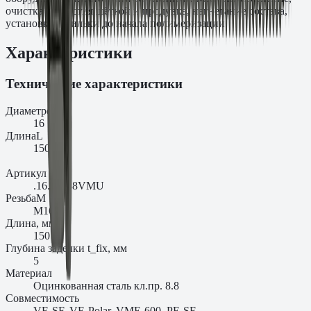
очистка отверстия щёткой и продувка, нагнетание состава,
установка шпильки до начала полимеризации.
Характеристики
Технические характеристики
Диаметр
d₀
16
Длина
L
150
Артикул
.16.15088VMU
Резьба
M
M16
Длина, мм
150
Глубина заделки t_fix, мм
5
Материал
Оцинкованная сталь кл.пр. 8.8
Совместимость
VE-SF, VE-Polar, VME-600, PE-SF