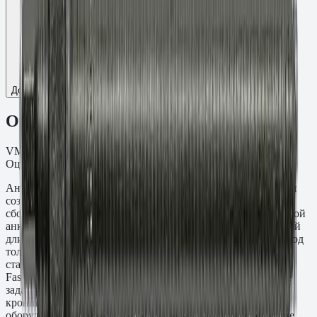
Добавить к сравнению
Описание
VMU-A Шпилька резьба M16, L=150 мм, t=5 мм.
Оцинкованная сталь кл.пр. 8.8.
Анкерная шпилька VMU-A M16×150 мм предназначена для
создания резьбовых точек крепления в монолитных и
сборных железобетонных конструкциях методом химической
анкеровки. Глубина заделки составляет 5 мм при суммарной
длине стержня 150 мм — выступающая часть рассчитана под
толщину прикрепляемой детали. Материал: Оцинкованная
сталь кл.пр. 8.8. Применяется с инъекционными составами
Fasty серий VE-SF, VE-Polar, VME-600 и PE-SF. Типичные
задачи: крепление несущих стальных колонн, фасадных
кронштейнов, подкрановых балок и промышленного
оборудования к бетонным основаниям. Монтаж: сверление,