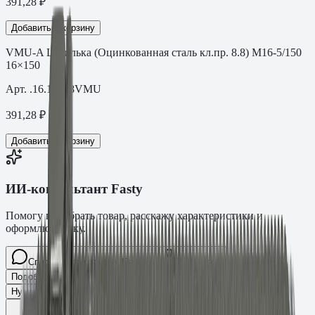
391,28
₽
Добавить в корзину
VMU-A Шпилька (Оцинкованная сталь кл.пр. 8.8) M16-5/150
16×150
Арт.
.16.15088VMU
391,28
₽
Добавить в корзину
ИИ-консультант Fasty
Помогу подобрать товар, расскажу характеристики и
оформлю заявку.
Спросите про крепёж Fasty…
Разговор
Подобрать размер
Для какого основания?
Какая нагрузка?
Нужен ТС/ТО