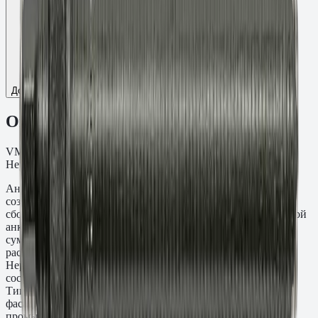
Добавить к сравнению
Описание
VMU-A Шпилька резьба M12, L=250 мм, t=125 мм.
Нержавеющая сталь A4.
Анкерная шпилька VMU-A M12×250 мм предназначена для
создания резьбовых точек крепления в монолитных и
сборных железобетонных конструкциях методом химической
анкеровки. Глубина заделки составляет 125 мм при
суммарной длине стержня 250 мм — выступающая часть
рассчитана под толщину прикрепляемой детали. Материал:
Нержавеющая сталь A4. Применяется с инъекционными
составами Fasty серий VE-SF, VE-Polar, VME-600 и PE-SF.
Типичные задачи: крепление несущих стальных колонн,
фасадных кронштейнов, подкрановых балок и
промышленного оборудования к бетонным основаниям.