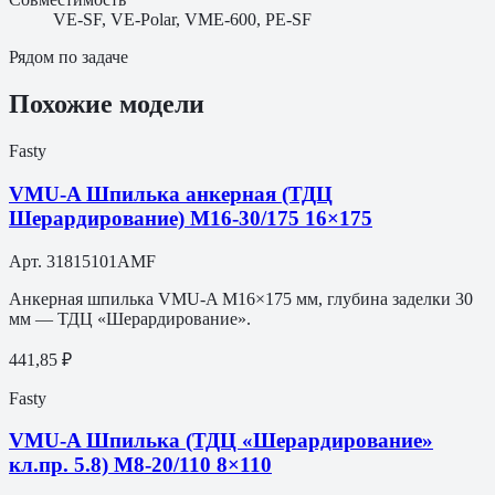
VE-SF, VE-Polar, VME-600, PE-SF
Рядом по задаче
Похожие модели
Fasty
VMU-A Шпилька анкерная (ТДЦ
Шерардирование) M16-30/175 16×175
Арт.
31815101AMF
Анкерная шпилька VMU-A M16×175 мм, глубина заделки 30
мм — ТДЦ «Шерардирование».
441,85 ₽
Fasty
VMU-A Шпилька (ТДЦ «Шерардирование»
кл.пр. 5.8) M8-20/110 8×110