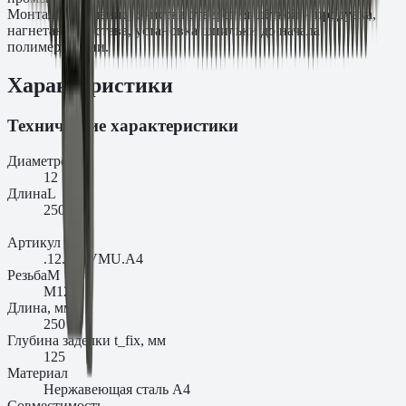
Монтаж: сверление, очистка отверстия щёткой и продувка,
нагнетание состава, установка шпильки до начала
полимеризации.
Характеристики
Технические характеристики
Диаметр
d₀
12
Длина
L
250
Артикул
.12.250VMU.A4
Резьба
M
M12
Длина, мм
250
Глубина заделки t_fix, мм
125
Материал
Нержавеющая сталь A4
Совместимость