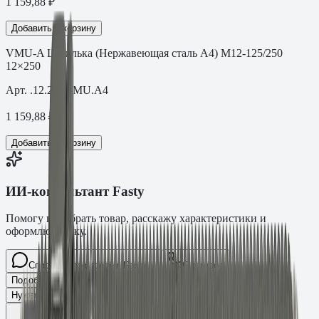
1 159,88
₽
Добавить в корзину
VMU-A Шпилька (Нержавеющая сталь A4) M12-125/250
12×250
Арт.
.12.250VMU.A4
1 159,88
₽
Добавить в корзину
ИИ-консультант Fasty
Помогу подобрать товар, расскажу характеристики и
оформлю заявку.
Спросите про крепёж Fasty…
Разговор
Подобрать размер
Для какого основания?
Какая нагрузка?
Нужен ТС/ТО