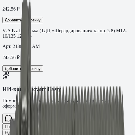
242,56
₽
Добавить в корзину
V-A fvz Шпилька (ТДЦ «Шерардирование» кл.пр. 5.8) M12-
10/135 12×135
Арт.
21304201AM
242,56
₽
Добавить в корзину
ИИ-консультант Fasty
Помогу подобрать товар, расскажу характеристики и
оформлю заявку.
Спросите про крепёж Fasty…
Разговор
Подобрать размер
Для какого основания?
Какая нагрузка?
Нужен ТС/ТО