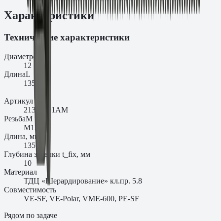
Характеристики
Технические характеристики
Диаметр
d₀
12
Длина
L
135
Артикул
21304201AM
Резьба
M
M12
Длина, мм
135
Глубина заделки t_fix, мм
10
Материал
ТДЦ «Шерардирование» кл.пр. 5.8
Совместимость
VE-SF, VE-Polar, VME-600, PE-SF
Рядом по задаче