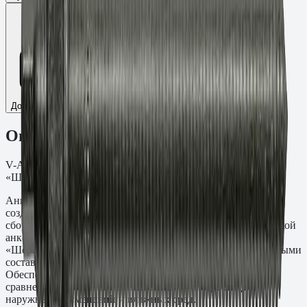
Добавить к сравнению
Описание
V-A fvz Шпилька резьба M12, L=135 мм, t=10 мм. ТДЦ
«Шерардирование» кл.пр. 5.8.
Анкерная шпилька V-A fvz M12×135 мм предназначена для
создания резьбовых точек крепления в монолитных и
сборных железобетонных конструкциях методом химической
анкеровки. Глубина заделки — 10 мм. Материал: ТДЦ
«Шерардирование» кл.пр. 5.8. Применяется с инъекционными
составами Fasty серий VE-SF, VE-Polar, VME-600 и PE-SF.
Обеспечивает повышенную коррозионную стойкость по
сравнению с обычным цинкованием — подходит для
наружных применений и влажных сред.