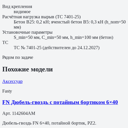
Вид крепления
видимое
Расчётная нагрузка вырыв (ТС 7401-25)
Бетон B25: 0,2 кН; ячеистый бетон B5: 0,3 кН (h_nom=50
мм)
Установочные параметры
S_min=50 мм, C_min=50 мм, h_min=100 мм (бетон)
ТС
ТС № 7401-25 (действителен до 24.12.2027)
Рядом по задаче
Похожие модели
Аксессуар
Fasty
FN Дюбель-гвоздь с потайным бортиком 6×40
Арт.
1142604AM
Дюбель-гвоздь FN 6×40, потайной бортик, PZ2.