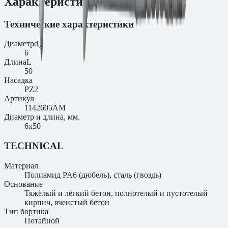
Характеристики
Технические характеристики
Диаметр
d₀
6
Длина
L
50
Насадка
PZ2
Артикул
1142605AM
Диаметр и длина, мм.
6х50
TECHNICAL
Материал
Полиамид PA6 (дюбель), сталь (гвоздь)
Основание
Тяжёлый и лёгкий бетон, полнотелый и пустотелый
кирпич, ячеистый бетон
Тип бортика
Потайной