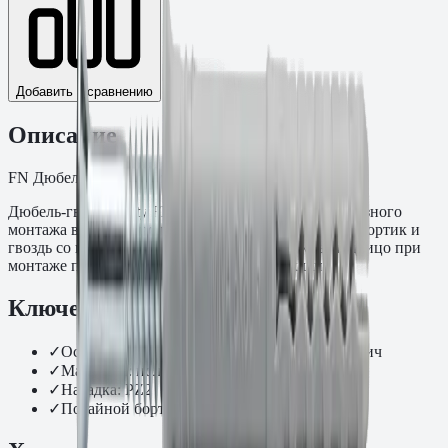
Добавить к сравнению
Описание
FN Дюбель-гвоздь с потайным бортиком
Дюбель-гвоздь Fasty FN размером 6×50 мм для сквозного
монтажа в бетон и полнотелый кирпич. Потайной бортик и
гвоздь со шлицем PZ2 подходят для крепежа заподлицо при
монтаже профилей, уголков и монтажных шин.
Ключевые преимущества
✓
Основание: бетон C20/25, полнотелый кирпич
✓
Материал: полиамид PA6 и стальной гвоздь
✓
Насадка: PZ2
✓
Потайной бортик