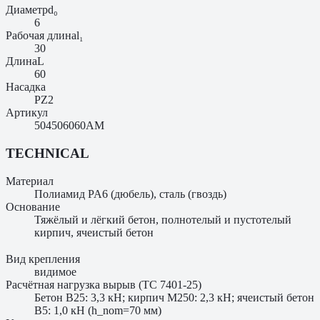
Диаметр
d₀
6
Рабочая длина
l₁
30
Длина
L
60
Насадка
PZ2
Артикул
504506060AM
TECHNICAL
Материал
Полиамид PA6 (дюбель), сталь (гвоздь)
Основание
Тяжёлый и лёгкий бетон, полнотелый и пустотелый
кирпич, ячеистый бетон
Вид крепления
видимое
Расчётная нагрузка вырыв (ТС 7401-25)
Бетон B25: 3,3 кН; кирпич M250: 2,3 кН; ячеистый бетон
B5: 1,0 кН (h_nom=70 мм)