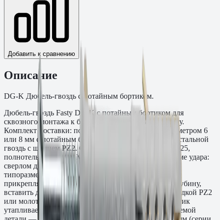
Добавить к сравнению
Описание
DG-K Дюбель-гвоздь с потайным бортиком.
Дюбель-гвоздь Fasty DG-K с потайным бортиком для
сквозного монтажа к бетону и полнотелому кирпичу.
Комплект поставки: полиамидный дюбель PA6 диаметром 6
или 8 мм с потайным бортиком диаметром 12 мм и стальной
гвоздь с шлицем PZ2. Основания: бетон класса C20/25,
полнотелый кирпич. Монтаж перфоратором в режиме удара:
сверлом диаметром 6 или 8 мм (в зависимости от
типоразмера) просверлить сквозное отверстие через
прикрепляемую деталь и в основание на нужную глубину,
вставить дюбель, забить гвоздь перфоратором с насадкой PZ2
или молотком. При забивании гвоздя потайной бортик
утапливается заподлицо с поверхностью прикрепляемой
детали — бортик не выступает. Диаметр дюбеля: 6 мм (серии