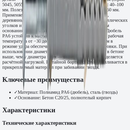
5045, 5055) и 8 мм (серии 5045, 5055). Длина дюбеля: 40–100
мм. Полезная длина анкеровки в основании tfix: 10–60 мм.
Применяется при монтаже направляющих профилей,
деревянных реек, кабель-каналов, перфоленты, металлических
уголков и монтажных шин к бетонным и кирпичным
основаниям. Поставляется в упаковках 150–700 шт. Дюбель
PA6 устойчив к маслам, смазкам и слабым щелочам, рабочая
температура от −30 до +80 °C. Монтаж перфоратором в
режиме удара обеспечивает высокую скорость установки. При
использовании диаметра 8 мм несущая способность в бетоне
выше, чем у диаметра 6 мм — выбор диаметра определяется
расчётной нагрузкой. Потайной бортик d12 мм утапливается в
прикрепляемый материал при забивании гвоздя.
Ключевые преимущества
✓
Материал: Полиамид PA6 (дюбель), сталь (гвоздь)
✓
Основание: Бетон C20/25, полнотелый кирпич
Характеристики
Технические характеристики