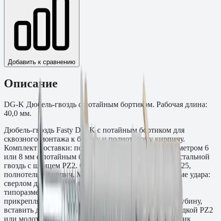
Добавить к сравнению
Описание
DG-K Дюбель-гвоздь с потайным бортиком. Рабочая длина:
40,0 мм.
Дюбель-гвоздь Fasty DG-K с потайным бортиком для
сквозного монтажа к бетону и полнотелому кирпичу.
Комплект поставки: полиамидный дюбель PA6 диаметром 6
или 8 мм с потайным бортиком диаметром 12 мм и стальной
гвоздь с шлицем PZ2. Основания: бетон класса C20/25,
полнотелый кирпич. Монтаж перфоратором в режиме удара:
сверлом диаметром 6 или 8 мм (в зависимости от
типоразмера) просверлить сквозное отверстие через
прикрепляемую деталь и в основание на нужную глубину,
вставить дюбель, забить гвоздь перфоратором с насадкой PZ2
или молотком. При забивании гвоздя потайной бортик