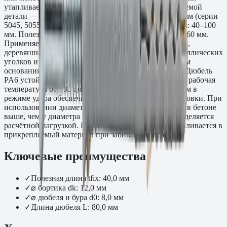
утапливается заподлицо с поверхностью прикрепляемой
детали — бортик не выступает. Диаметр дюбеля: 6 мм (серии
5045, 5055) и 8 мм (серии 5045, 5055). Длина дюбеля: 40–100
мм. Полезная длина анкеровки в основании tfix: 10–60 мм.
Применяется при монтаже направляющих профилей,
деревянных реек, кабель-каналов, перфоленты, металлических
уголков и монтажных шин к бетонным и кирпичным
основаниям. Поставляется в упаковках 150–700 шт. Дюбель
PA6 устойчив к маслам, смазкам и слабым щелочам, рабочая
температура от −30 до +80 °C. Монтаж перфоратором в
режиме удара обеспечивает высокую скорость установки. При
использовании диаметра 8 мм несущая способность в бетоне
выше, чем у диаметра 6 мм — выбор диаметра определяется
расчётной нагрузкой. Потайной бортик d12 мм утапливается в
прикрепляемый материал при забивании гвоздя.
Ключевые преимущества
✓
Полезная длина tfix: 40,0 мм
✓
⌀ бортика dk: 12,0 мм
✓
⌀ дюбеля и бура d0: 8,0 мм
✓
Длина дюбеля L: 80,0 мм