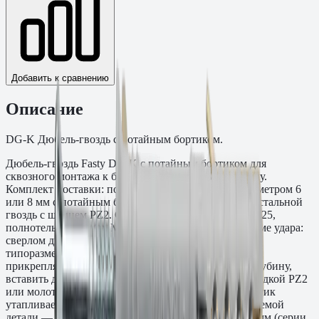
Добавить к сравнению
Описание
DG-K Дюбель-гвоздь с потайным бортиком.
Дюбель-гвоздь Fasty DG-K с потайным бортиком для
сквозного монтажа к бетону и полнотелому кирпичу.
Комплект поставки: полиамидный дюбель PA6 диаметром 6
или 8 мм с потайным бортиком диаметром 12 мм и стальной
гвоздь с шлицем PZ2. Основания: бетон класса C20/25,
полнотелый кирпич. Монтаж перфоратором в режиме удара:
сверлом диаметром 6 или 8 мм (в зависимости от
типоразмера) просверлить сквозное отверстие через
прикрепляемую деталь и в основание на нужную глубину,
вставить дюбель, забить гвоздь перфоратором с насадкой PZ2
или молотком. При забивании гвоздя потайной бортик
утапливается заподлицо с поверхностью прикрепляемой
детали — бортик не выступает. Диаметр дюбеля: 6 мм (серии