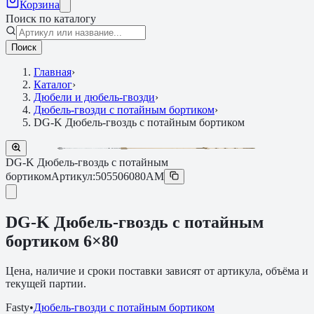
Корзина
Поиск по каталогу
Поиск
Главная
›
Каталог
›
Дюбели и дюбель-гвозди
›
Дюбель-гвозди с потайным бортиком
›
DG-K Дюбель-гвоздь с потайным бортиком
DG-K Дюбель-гвоздь с потайным
бортиком
Артикул:
505506080AM
DG-K Дюбель-гвоздь с потайным
бортиком 6×80
Цена, наличие и сроки поставки зависят от артикула, объёма и
текущей партии.
Fasty
•
Дюбель-гвозди с потайным бортиком