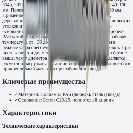
5045, 5055) и 8 мм (серии 5045, 5055). Длина дюбеля: 40–100
мм. Полезная длина анкеровки в основании tfix: 10–60 мм.
Применяется при монтаже направляющих профилей,
деревянных реек, кабель-каналов, перфоленты, металлических
уголков и монтажных шин к бетонным и кирпичным
основаниям. Поставляется в упаковках 150–700 шт. Дюбель
PA6 устойчив к маслам, смазкам и слабым щелочам, рабочая
температура от −30 до +80 °C. Монтаж перфоратором в
режиме удара обеспечивает высокую скорость установки. При
использовании диаметра 8 мм несущая способность в бетоне
выше, чем у диаметра 6 мм — выбор диаметра определяется
расчётной нагрузкой. Потайной бортик d12 мм утапливается в
прикрепляемый материал при забивании гвоздя.
Ключевые преимущества
✓
Материал: Полиамид PA6 (дюбель), сталь (гвоздь)
✓
Основание: Бетон C20/25, полнотелый кирпич
Характеристики
Технические характеристики