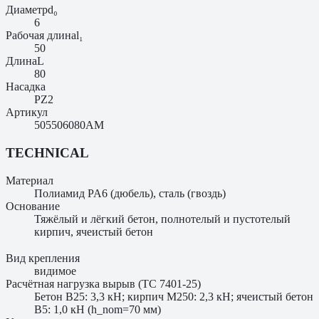
Диаметр
d₀
6
Рабочая длина
l₁
50
Длина
L
80
Насадка
PZ2
Артикул
505506080AM
TECHNICAL
Материал
Полиамид PA6 (дюбель), сталь (гвоздь)
Основание
Тяжёлый и лёгкий бетон, полнотелый и пустотелый
кирпич, ячеистый бетон
Вид крепления
видимое
Расчётная нагрузка вырыв (ТС 7401-25)
Бетон B25: 3,3 кН; кирпич M250: 2,3 кН; ячеистый бетон
B5: 1,0 кН (h_nom=70 мм)