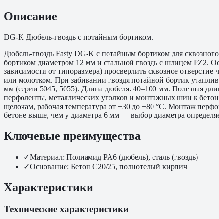
Описание
DG-K Дюбель-гвоздь с потайным бортиком.
Дюбель-гвоздь Fasty DG-K с потайным бортиком для сквозног
бортиком диаметром 12 мм и стальной гвоздь с шлицем PZ2. Ос
зависимости от типоразмера) просверлить сквозное отверстие 
или молотком. При забивании гвоздя потайной бортик утаплива
мм (серии 5045, 5055). Длина дюбеля: 40–100 мм. Полезная дл
перфоленты, металлических уголков и монтажных шин к бетон
щелочам, рабочая температура от −30 до +80 °C. Монтаж перф
бетоне выше, чем у диаметра 6 мм — выбор диаметра определя
Ключевые преимущества
✓
Материал: Полиамид PA6 (дюбель), сталь (гвоздь)
✓
Основание: Бетон C20/25, полнотелый кирпич
Характеристики
Технические характеристики