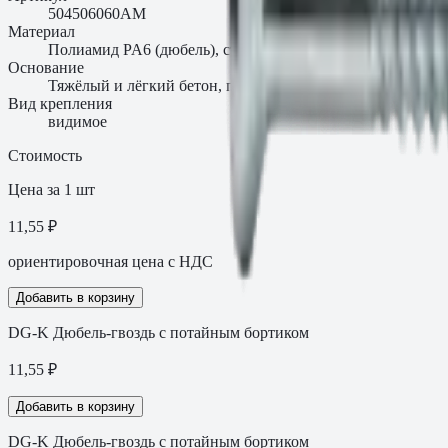
504506060AM
Материал
Полиамид PA6 (дюбель), сталь (гвоздь)
Основание
Тяжёлый и лёгкий бетон, полнотелый и пустотелый кирп
Вид крепления
видимое
Стоимость
Цена за 1 шт
11,55 ₽
ориентировочная цена с НДС
Добавить в корзину
DG-K Дюбель-гвоздь с потайным бортиком
11,55
₽
Добавить в корзину
DG-K Дюбель-гвоздь с потайным бортиком