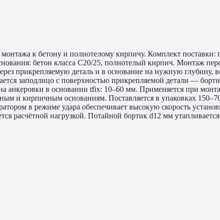
о монтажа к бетону и полнотелому кирпичу. Комплект поставки
нования: бетон класса C20/25, полнотелый кирпич. Монтаж перф
через прикрепляемую деталь и в основание на нужную глубину, в
ется заподлицо с поверхностью прикрепляемой детали — бортик 
ина анкеровки в основании tfix: 10–60 мм. Применяется при мон
ным и кирпичным основаниям. Поставляется в упаковках 150–70
оратором в режиме удара обеспечивает высокую скорость установ
ется расчётной нагрузкой. Потайной бортик d12 мм утапливается