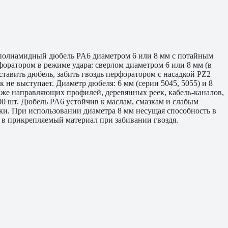
: полиамидный дюбель PA6 диаметром 6 или 8 мм с потайным
оратором в режиме удара: сверлом диаметром 6 или 8 мм (в
ставить дюбель, забить гвоздь перфоратором с насадкой PZ2
не выступает. Диаметр дюбеля: 6 мм (серии 5045, 5055) и 8
таже направляющих профилей, деревянных реек, кабель-каналов,
0 шт. Дюбель PA6 устойчив к маслам, смазкам и слабым
ки. При использовании диаметра 8 мм несущая способность в
 в прикрепляемый материал при забивании гвоздя.