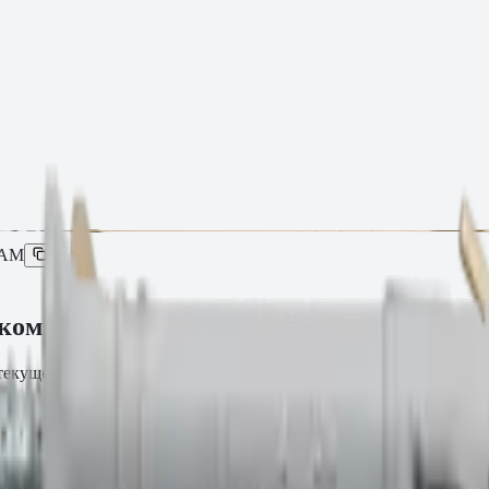
0AM
ком 6×60
 текущей партии.