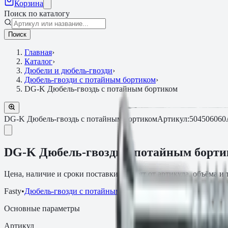
Корзина
Поиск по каталогу
Поиск
Главная
›
Каталог
›
Дюбели и дюбель-гвозди
›
Дюбель-гвозди с потайным бортиком
›
DG-K Дюбель-гвоздь с потайным бортиком
DG-K Дюбель-гвоздь с потайным бортиком
Артикул:
50450606
DG-K Дюбель-гвоздь с потайным борти
Цена, наличие и сроки поставки зависят от артикула, объёма и
Fasty
•
Дюбель-гвозди с потайным бортиком
Основные параметры
Артикул