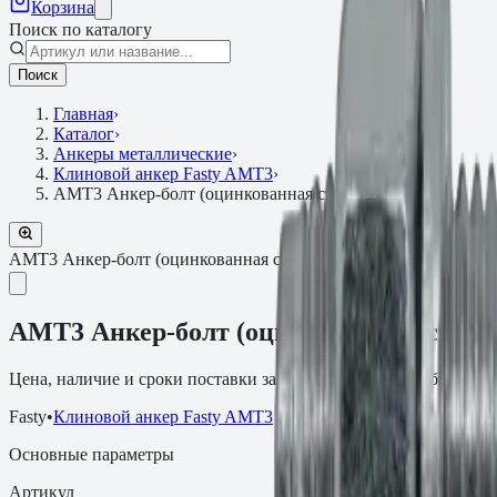
Корзина
Поиск по каталогу
Поиск
Главная
›
Каталог
›
Анкеры металлические
›
Клиновой анкер Fasty AMT3
›
АМТ3 Анкер-болт (оцинкованная сталь) 24х235
АМТ3 Анкер-болт (оцинкованная сталь)
Артикул:
LLAP24235
АМТ3 Анкер-болт (оцинкованная сталь)
Цена, наличие и сроки поставки зависят от артикула, объёма и
Fasty
•
Клиновой анкер Fasty AMT3
Основные параметры
Артикул