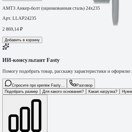
АМТ3 Анкер-болт (оцинкованная сталь) 24х235
Арт.
LLAP24235
2 869,14
₽
Добавить в корзину
ИИ-консультант Fasty
Помогу подобрать товар, расскажу характеристики и оформлю з
Спросите про крепёж Fasty…
Разговор
Подобрать размер
Для какого основания?
Какая нагрузка?
Нуже