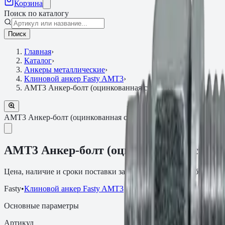
Корзина
Поиск по каталогу
Поиск
Главная
›
Каталог
›
Анкеры металлические
›
Клиновой анкер Fasty AMT3
›
АМТ3 Анкер-болт (оцинкованная сталь) 16х220
АМТ3 Анкер-болт (оцинкованная сталь)
Артикул:
LLAP16220
АМТ3 Анкер-болт (оцинкованная сталь)
Цена, наличие и сроки поставки зависят от артикула, объёма и
Fasty
•
Клиновой анкер Fasty AMT3
Основные параметры
Артикул