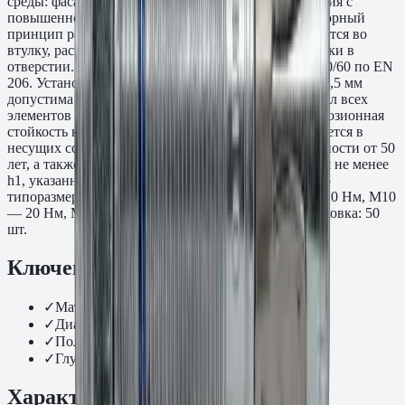
среды: фасады, бассейны, промышленные помещения с
повышенной влажностью, прибрежные зоны. Распорный
принцип работы: при затяжке гайки конус втягивается во
втулку, расклинивая её по всей длине зоны анкеровки в
отверстии. Основание — бетон классов C20/25–C50/60 по EN
206. Установка в бетоне с трещинами шириной до 0,5 мм
допустима по ETA-02/0030 (ETA Option 1). Материал всех
элементов крепежа — нержавеющая сталь A4, коррозионная
стойкость класса CRC III по EN ISO 3506. Применяется в
несущих соединениях при требованиях к долговечности от 50
лет, а также в сейсмических зонах. Глубина бурения не менее
h1, указанного в таблице нагрузок ETA для данного
типоразмера. Момент затяжки: M6 — 5 Нм, M8 — 10 Нм, M10
— 20 Нм, M12 — 40 Нм. Типоразмер 8x75 мм. Упаковка: 50
шт.
Ключевые преимущества
✓
Материал: нержавеющая сталь
✓
Диаметр и длина, мм.: 8x75
✓
Полезная длина tfix: 35,0 мм
✓
Глубина отверстия h1: 80,0 мм
Характеристики