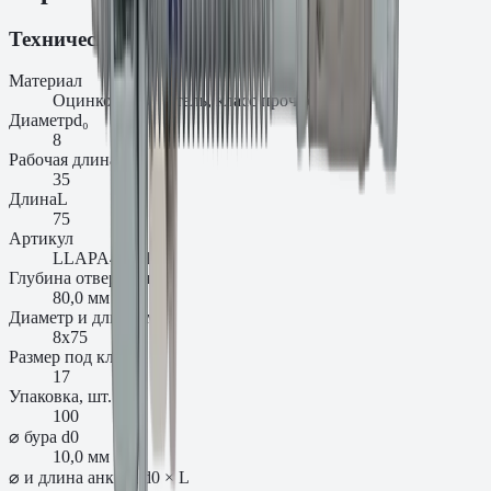
Технические характеристики
Материал
Оцинкованная сталь, класс прочности 8.8
Диаметр
d₀
8
Рабочая длина
l₁
35
Длина
L
75
Артикул
LLAPA410115
Глубина отверстия h1
80,0 мм
Диаметр и длина, мм.
8x75
Размер под ключ
17
Упаковка, шт.
100
⌀ бура d0
10,0 мм
⌀ и длина анкера d0 × L