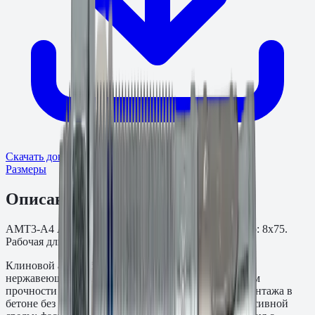
Скачать документ товара
Размеры
Описание
АМТ3-А4 Анкер-болт (нержавеющая сталь). Размер: 8x75.
Рабочая длина: 35,0 мм. Упаковка: 100.
Клиновой анкер-болт АМТ3-А4 Fasty выполнен из
нержавеющей стали марки A4 (AISI 316) с пределом
прочности не менее 800 МПа. Предназначен для монтажа в
бетоне без трещин и с трещинами в условиях агрессивной