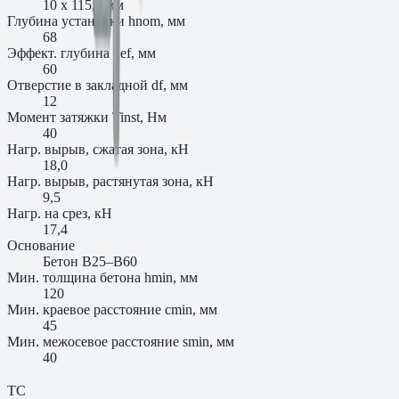
10 x 115,0 мм
Глубина установки hnom, мм
68
Эффект. глубина hef, мм
60
Отверстие в закладной df, мм
12
Момент затяжки Tinst, Нм
40
Нагр. вырыв, сжатая зона, кН
18,0
Нагр. вырыв, растянутая зона, кН
9,5
Нагр. на срез, кН
17,4
Основание
Бетон B25–B60
Мин. толщина бетона hmin, мм
120
Мин. краевое расстояние cmin, мм
45
Мин. межосевое расстояние smin, мм
40
ТС