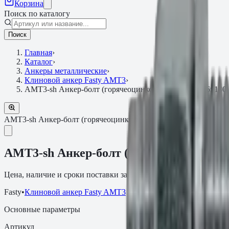
Корзина
Поиск по каталогу
Поиск
Главная
›
Каталог
›
Анкеры металлические
›
Клиновой анкер Fasty AMT3
›
АМТ3-sh Анкер-болт (горячеоцинкованная сталь) 16х130
АМТ3-sh Анкер-болт (горячеоцинкованная сталь)
Артикул:
LLA
АМТ3-sh Анкер-болт (горячеоцинкованн
Цена, наличие и сроки поставки зависят от артикула, объёма и
Fasty
•
Клиновой анкер Fasty AMT3
Основные параметры
Артикул