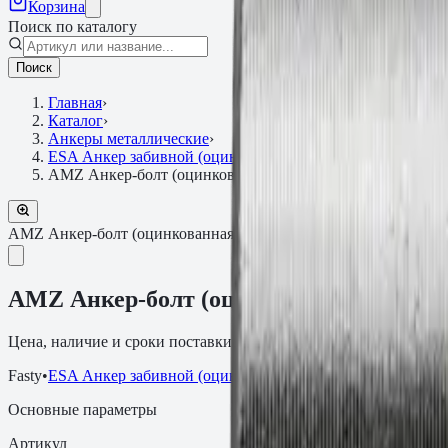
Корзина
Поиск по каталогу
Поиск
Главная
›
Каталог
›
Анкеры металлические
›
ESA Анкер забивной (оцинкованная сталь)
›
АМZ Анкер-болт (оцинкованная сталь) 24х220
АМZ Анкер-болт (оцинкованная сталь)
Артикул:
671220
АМZ Анкер-болт (оцинкованная сталь) 
Цена, наличие и сроки поставки зависят от артикула, объёма и
Fasty
•
ESA Анкер забивной (оцинкованная сталь)
Основные параметры
Артикул