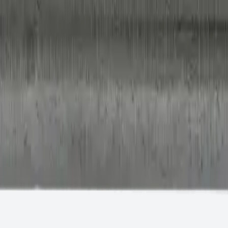
аявку.
н ТС/ТО