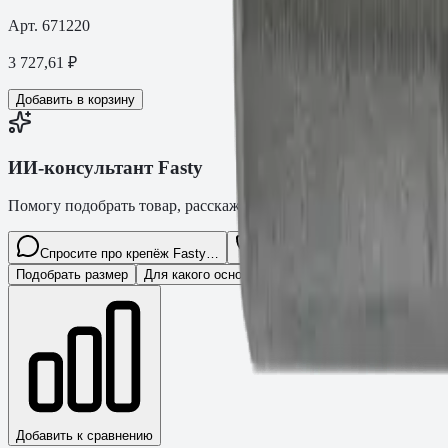
Арт.
671220
3 727,61
₽
Добавить в корзину
ИИ-консультант Fasty
Помогу подобрать товар, расскажу характеристики и оформлю з
Спросите про крепёж Fasty…
Разговор
Подобрать размер
Для какого основания?
Какая нагрузка?
Нуже
Добавить к сравнению