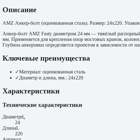
Описание
АМZ Анкер-болт (оцинкованная сталь). Размер: 24х220. Упаковк
Анкер-болт АМZ Fasty диаметром 24 мм — тяжёлый распорный а
мм. Применяется для крепления опор мостовых кранов, колонн
Глубина анкеровки определяется проектом в зависимости от на
Ключевые преимущества
✓
Материал: оцинкованная сталь
✓
Диаметр и длина, мм.: 24х220
Характеристики
Технические характеристики
Диаметр
d₀
24
Длина
L
220
Артикул