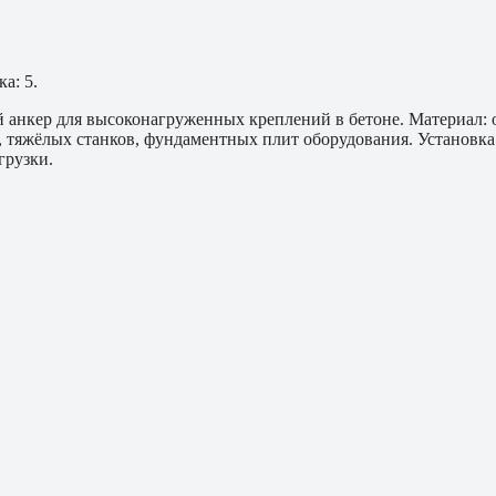
а: 5.
нкер для высоконагруженных креплений в бетоне. Материал: оц
, тяжёлых станков, фундаментных плит оборудования. Установк
грузки.