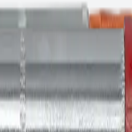
чный анкер (шпилька, оцинкованная сталь) 12х95
сталь)
Артикул:
AMTSZB12095
-B Высоконагрузочный анкер (шпилька,
 текущей партии.