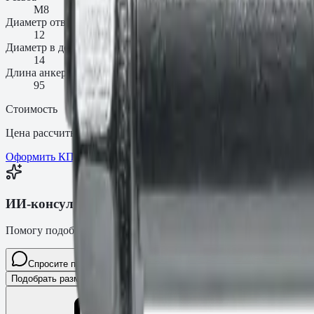
M8
Диаметр отверстия d₀, мм
12
Диаметр в детали dᶠ, мм
14
Длина анкера L, мм
95
Стоимость
Цена рассчитывается по запросу
Оформить КП
ИИ-консультант Fasty
Помогу подобрать товар, расскажу характеристики и оформлю з
Спросите про крепёж Fasty…
Разговор
Подобрать размер
Для какого основания?
Какая нагрузка?
Нуже