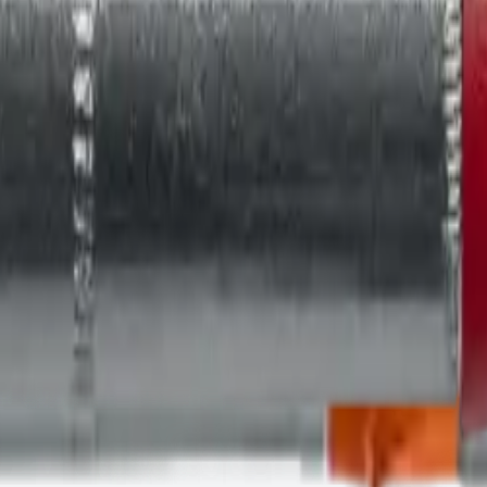
аявку.
н ТС/ТО