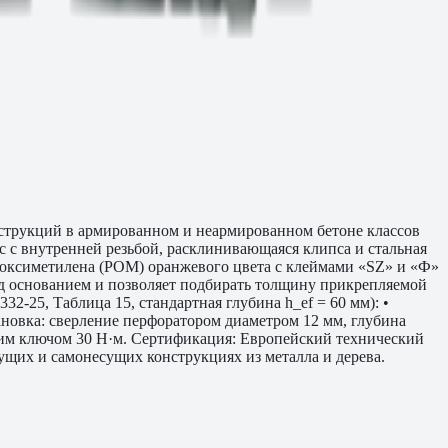
струкций в армированном и неармированном бетоне классов
 с внутренней резьбой, расклинивающаяся клипса и стальная
иоксиметилена (POM) оранжевого цвета с клеймами «SZ» и «Ф»
ад основанием и позволяет подбирать толщину прикрепляемой
2-25, Таблица 15, стандартная глубина h_ef = 60 мм): •
становка: сверление перфоратором диаметром 12 мм, глубина
ским ключом 30 Н·м. Сертификация: Европейский технический
сущих и самонесущих конструкциях из металла и дерева.