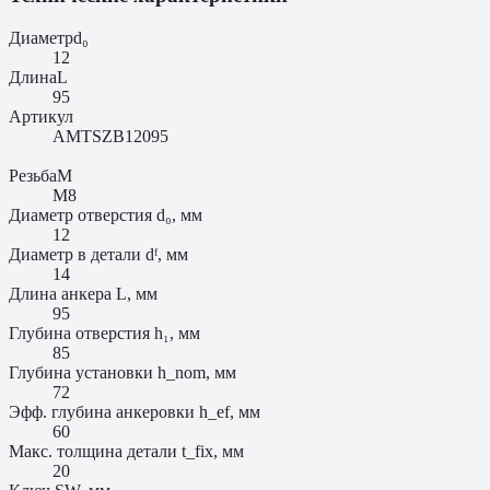
Диаметр
d₀
12
Длина
L
95
Артикул
AMTSZB12095
Резьба
M
M8
Диаметр отверстия d₀, мм
12
Диаметр в детали dᶠ, мм
14
Длина анкера L, мм
95
Глубина отверстия h₁, мм
85
Глубина установки h_nom, мм
72
Эфф. глубина анкеровки h_ef, мм
60
Макс. толщина детали t_fix, мм
20