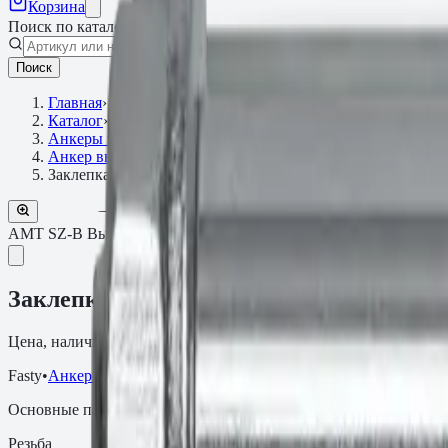
Корзина
Поиск по каталогу
Поиск
Главная
›
Каталог
›
Анкеры металлические
›
Анкер высоконагрузочный Fasty SZ
›
Заклепка с внутренней резьбой AMT SZ-B Высоконагрузо
AMT SZ-B Высоконагрузочный анкер (шпилька, оцинкованная 
Заклепка с внутренней резьбой AMT SZ
Цена, наличие и сроки поставки зависят от артикула, объёма и
Fasty
•
Анкер высоконагрузочный Fasty SZ
Основные параметры
Резьба