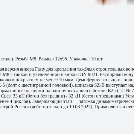
ль). Резьба M8. Размер: 12х95. Упаковка: 10 шт.
версия анкера Fasty для крепления тяжёлых строительных кон
 M8 с гайкой и увеличенной шайбой DIN 9021. Распорный конус
инковым покрытием не менее 10 мкм. Демпферное кольцо из пол
Z-S (болт с шестигранной головкой), шпилька SZ-B выступает н
ормативные нагрузки на одиночный анкер в бетоне B25 (ТС № 733
• Срез: 33 кН (бетон без трещин) / 32 кН (бетон с трещинами) У
е менее 4 циклов). Завершающий этап — затяжка динамометриче
строй России (действительно до 19.08.2027). Применяется в не