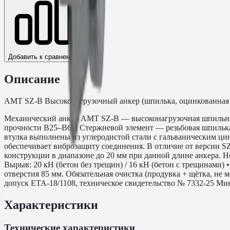
Добавить к сравнению
Описание
AMT SZ-B Высоконагрузочный анкер (шпилька, оцинкованная ста
Механический анкер AMT SZ-B — высоконагрузочная шпильная 
прочности B25–B60. Стержневой элемент — резьбовая шпилька
втулка выполнены из углеродистой стали с гальваническим ц
обеспечивает виброзащиту соединения. В отличие от версии S
конструкции в диапазоне до 20 мм при данной длине анкера. Н
Вырыв: 20 кН (бетон без трещин) / 16 кН (бетон с трещинами) 
отверстия 85 мм. Обязательная очистка (продувка + щётка, н
допуск ETA-18/1108, техническое свидетельство № 7332-25 Мин
Характеристики
Технические характеристики