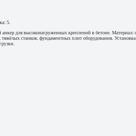
а: 5.
нкер для высоконагруженных креплений в бетоне. Материал: оц
, тяжёлых станков, фундаментных плит оборудования. Установк
грузки.