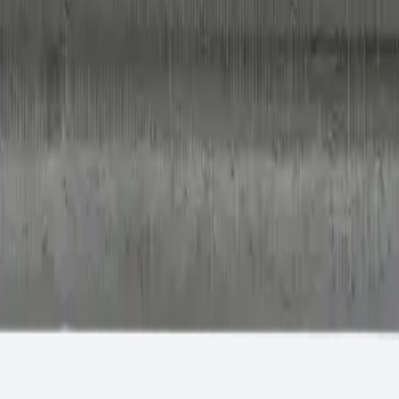
аявку.
н ТС/ТО