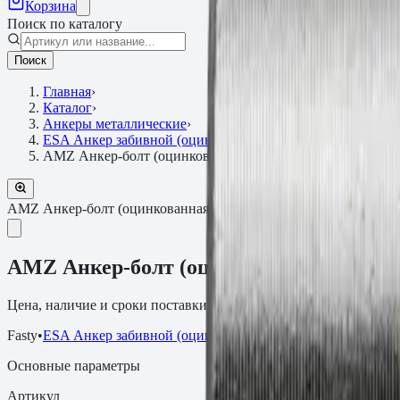
Корзина
Поиск по каталогу
Поиск
Главная
›
Каталог
›
Анкеры металлические
›
ESA Анкер забивной (оцинкованная сталь)
›
АМZ Анкер-болт (оцинкованная сталь) 24х220
АМZ Анкер-болт (оцинкованная сталь)
Артикул:
671220
АМZ Анкер-болт (оцинкованная сталь) 
Цена, наличие и сроки поставки зависят от артикула, объёма и
Fasty
•
ESA Анкер забивной (оцинкованная сталь)
Основные параметры
Артикул