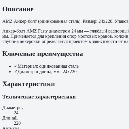
Описание
АМZ Анкер-болт (оцинкованная сталь). Размер: 24х220. Упаковк
Анкер-болт АМZ Fasty диаметром 24 мм — тяжёлый распорный а
мм. Применяется для крепления опор мостовых кранов, колонн
Глубина анкеровки определяется проектом в зависимости от на
Ключевые преимущества
✓
Материал: оцинкованная сталь
✓
Диаметр и длина, мм.: 24х220
Характеристики
Технические характеристики
Диаметр
d₀
24
Длина
L
220
Артикул