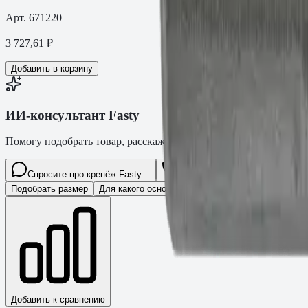
Арт.
671220
3 727,61
₽
Добавить в корзину
ИИ-консультант Fasty
Помогу подобрать товар, расскажу характеристики и оформлю з
Спросите про крепёж Fasty…
Разговор
Подобрать размер
Для какого основания?
Какая нагрузка?
Нуже
Добавить к сравнению